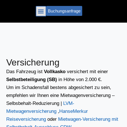
Zum
Inhalt
Buchungsanfrage
springen
‭0621 48366613‬
Versicherung
Das Fahrzeug ist
Vollkasko
versichert mit einer
Selbstbeteiligung (SB)
in Höhe von 2.000 €.
Um im Schadensfall bestens abgesichert zu sein,
empfehlen wir Ihnen eine Mietwagenversicherung –
Selbsbehalt-Reduzierung |
LVM-
Mietwagenversicherung
,
HanseMerkur
Reiseversicherung
oder
Mietwagen-Versicherung mit