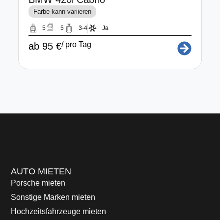
Farbe kann variieren
5
5
3-4
Ja
/ pro Tag
ab 95 €
a
AUTO MIETEN
Porsche mieten
Sonstige Marken mieten
Hochzeitsfahrzeuge mieten