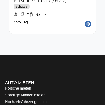
Porsche 911 GT3 (992.2)
A
schwarz
2
Ja
/ pro Tag
a
AUTO MIETEN
Porsche mieten
Sonstige Marken mieten
Hochzeitsfahrzeuge mieten