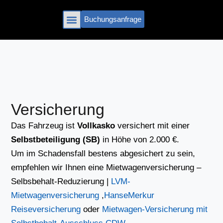
Zum
Inhalt
Buchungsanfrage
springen
‭0621 48366613‬
Versicherung
Das Fahrzeug ist
Vollkasko
versichert mit einer
Selbstbeteiligung (SB)
in Höhe von 2.000 €.
Um im Schadensfall bestens abgesichert zu sein,
empfehlen wir Ihnen eine Mietwagenversicherung –
Selbsbehalt-Reduzierung |
LVM-
Mietwagenversicherung
,
HanseMerkur
Reiseversicherung
oder
Mietwagen-Versicherung mit