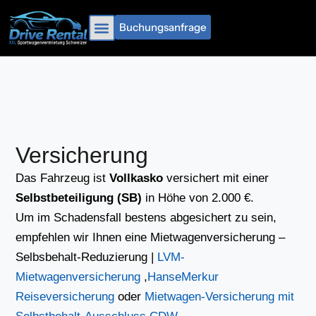
Zum
Inhalt
Buchungsanfrage
springen
‭0621 48366613‬
Versicherung
Das Fahrzeug ist
Vollkasko
versichert mit einer
Selbstbeteiligung (SB)
in Höhe von 2.000 €.
Um im Schadensfall bestens abgesichert zu sein,
empfehlen wir Ihnen eine Mietwagenversicherung –
Selbsbehalt-Reduzierung |
LVM-
Mietwagenversicherung
,
HanseMerkur
Reiseversicherung
oder
Mietwagen-Versicherung mit